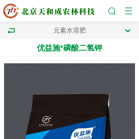
元素水溶肥
优益施*磷酸二氢钾