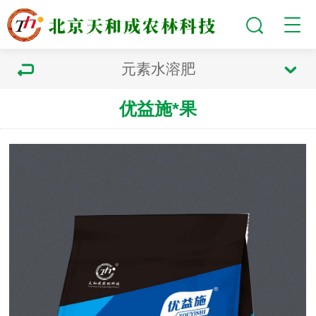
元素水溶肥
优益施*果