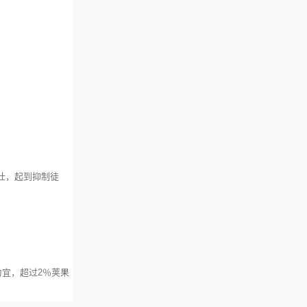
粗壮，起到抑制徒
宜，超过2％荚果