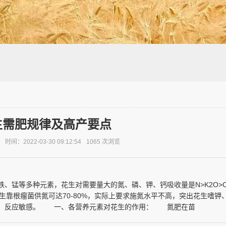
生需肥规律及高产要点
时间：2022-03-30 09:12:54
1065
次浏览
锰等多种元素，花生对需要量大的氮、磷、钾、钙吸收量是N>K2O>CaO
但花生靠根瘤菌供氮可达70-80%，实际上要求施氮水平不高，突出花生嗜钾
切，反应敏感。 一、各营养元素对花生的作用： 氮肥在苗