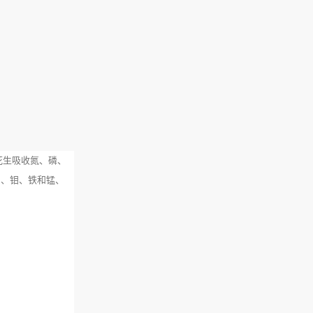
花生吸收氮、磷、
硼、钼、铁和锰、