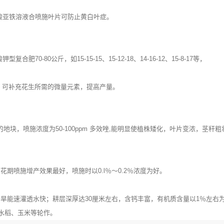
酸亚铁溶液合喷施叶片可防止黄白叶症。
-80公斤，如15-15-15、15-12-18、14-16-12、15-8-17等，
浸种，可补充花生所需的微量元素，提高产量。
块，喷施浓度为50-100ppm 多效唑,能明显使植株矮化，叶片变浓，茎秆
喷施增产效果最好，喷施时以0.l％～0.2％浓度为好。
能速灌透水快；耕层深厚达30厘米左右，含钙丰富，有机质含量以1％左右为
与水稻、玉米等轮作。