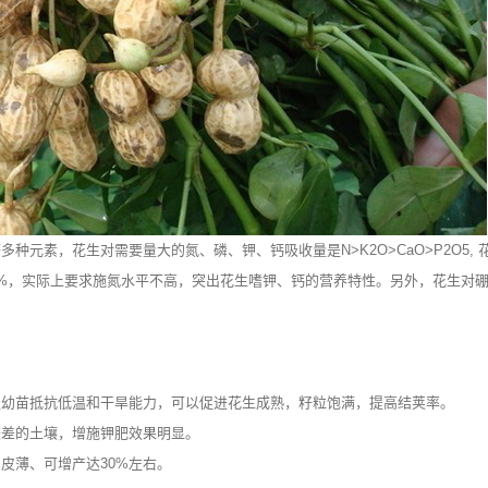
元素，花生对需要量大的氮、磷、钾、钙吸收量是N>K2O>CaO>P2O5, 
0-80%，实际上要求施氮水平不高，突出花生嗜钾、钙的营养特性。另外，花生对
幼苗抵抗低温和干旱能力，可以促进花生成熟，籽粒饱满，提高结荚率。
差的土壤，增施钾肥效果明显。
薄、可增产达30%左右。