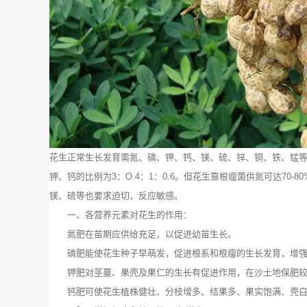
花生正常生长发育需氮、磷、钾、钙、镁、硫、锌、铜、铁、锰等多种
钾、钙的比例为3：O.4：1：0.6。但花生靠根瘤菌供氮可达7
镁、硫等也要求迫切，反应敏感。
一、各营养元素对花生的作用：
氮肥在苗期应供给充足，以促进幼苗生长。
磷肥能使花生种子早萌发，促进根系和根瘤的生长发育，增强
钾肥对茎蔓、果壳及果仁的生长有促进作用，在沙土地保肥较
钙肥可使花生植株健壮、分枝增多、结果多、果实饱满、壳白皮