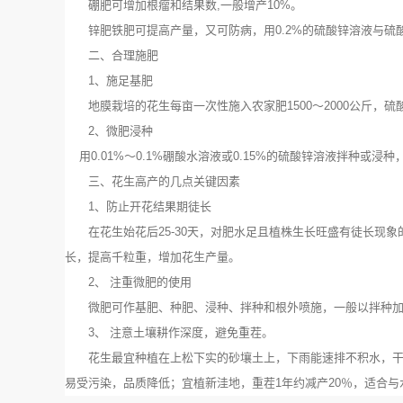
硼肥可增加根瘤和结果数,一般增产10%。
锌肥铁肥可提高产量，又可防病，用0.2%的硫酸锌溶液与硫
二、合理施肥
1、施足基肥
地膜栽培的花生每亩一次性施入农家肥1500～2000公斤，硫酸钾型复合肥70
2、微肥浸种
用0.01%～0.1%硼酸水溶液或0.15%的硫酸锌溶液拌种或
三、花生高产的几点关键因素
1、防止开花结果期徒长
在花生始花后25-30天，对肥水足且植株生长旺盛有徒长现象的地
长，提高千粒重，增加花生产量。
2、 注重微肥的使用
微肥可作基肥、种肥、浸种、拌种和根外喷施，一般以拌种加花期
3、 注意土壤耕作深度，避免重茬。
花生最宜种植在上松下实的砂壤土上，下雨能速排不积水，干旱
易受污染，品质降低；宜植新洼地，重茬1年约减产20％，适合