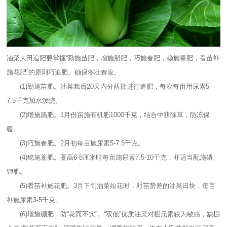
油菜大田追肥要掌握“勤施苗肥，增施腊肥，巧施春肥，稳施薹肥，看苗补
施花肥”的原则巧追肥、确保冬壮春发。
(1)勤施苗肥。油菜栽后20天内分两批进行追肥，每次每亩用尿素5-
7.5千克加水泼浇。
(2)增施腊肥。1月份亩施有机肥1000千克，结合中耕除草，防冻保
暖。
(3)巧施春肥。2月初每亩施尿素5-7.5千克。
(4)稳施薹肥。薹高6-8厘米时每亩施尿素7.5-10千克，并适当配施磷、
钾肥。
(5)看苗补施花肥。3月下旬油菜始花时，对苗势差的油菜田块，每亩
补施尿素3-5千克。
(6)增施硼肥，防“花而不实”。“双低”优质油菜对棚元素较为敏感，缺棚