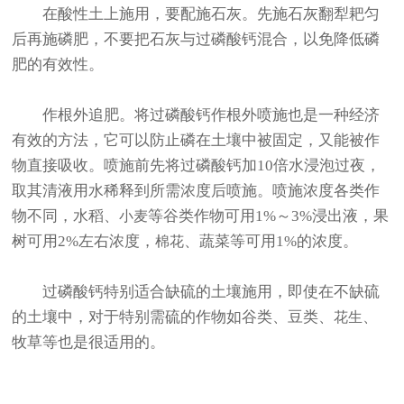
在酸性土上施用，要配施石灰。先施石灰翻犁耙匀
后再施磷肥，不要把石灰与过磷酸钙混合，以免降低磷
肥的有效性。
作根外追肥。将过磷酸钙作根外喷施也是一种经济
有效的方法，它可以防止磷在土壤中被固定，又能被作
物直接吸收。喷施前先将过磷酸钙加10倍水浸泡过夜，
取其清液用水稀释到所需浓度后喷施。喷施浓度各类作
物不同，水稻、
等谷类作物可用1%～3%浸出液，果
小麦
树可用2%左右浓度，
、蔬菜等可用1%的浓度。
棉花
过磷酸钙特别适合缺硫的土壤施用，即使在不缺硫
的土壤中，对于特别需硫的作物如谷类、豆类、
、
花生
牧草等也是很适用的。