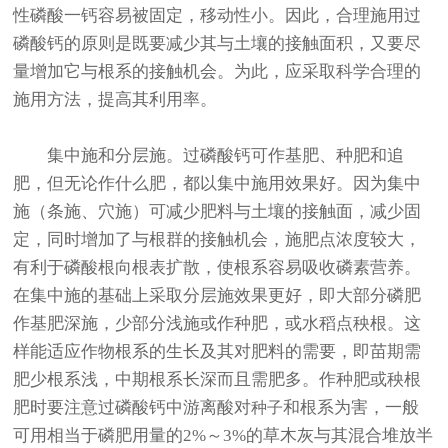
性磷酸一钙容易被固定，移动性小。因此，合理施用过
磷酸钙的原则是既要减少其与土壤的接触面积，又要尽
量增加它与根系的接触机会。为此，应采取科学合理的
施用方法，提高其利用率。
集中施和分层施。过磷酸钙可作基肥、种肥和追
肥，但无论作什么肥，都以集中施用效果好。因为集中
施（条施、穴施）可减少肥料与土壤的接触面，减少固
定，同时增加了与根群的接触机会，施肥点浓度较大，
有利于磷酸根向根表扩散，使根系容易吸收磷素营养。
在集中施的基础上采取分层施效果更好，即大部分磷肥
作基肥深施，少部分浅施或作种肥，或水稻点秧根。这
样能适应作物根系的生长及其对肥料的需要，即苗期需
肥少根系浅，中期根系长深而且需肥多。作种肥或秧根
肥时要注意过磷酸钙中游离酸对
和根系为害，一般
种子
可用相当于磷肥用量的2%～3%的草木灰与其混合堆放半